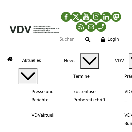
Facebook
Twitter
YouTube
Instagram
LinkedIn
Mastod
RSS-Newsfeed
Mail
Telefon
Login
Suche
Aktuelles
News
VDV
Termine
Prä
Presse und
kostenlose
VDV
Berichte
Probezeitschrift
...
VDVaktuell
VD
Bun