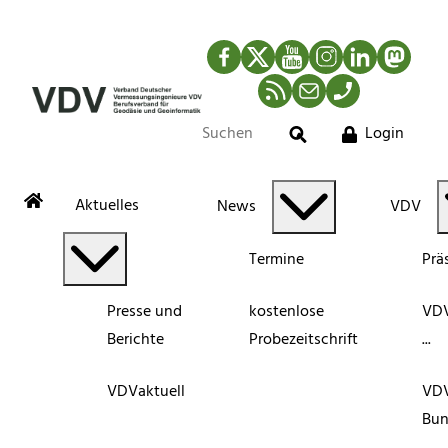
Facebook
Twitter
YouTube
Instagram
LinkedIn
Mastod
RSS-Newsfeed
Mail
Telefon
Login
Suche
Aktuelles
News
VDV
Termine
Prä
Presse und
kostenlose
VDV
Berichte
Probezeitschrift
...
VDVaktuell
VD
Bun