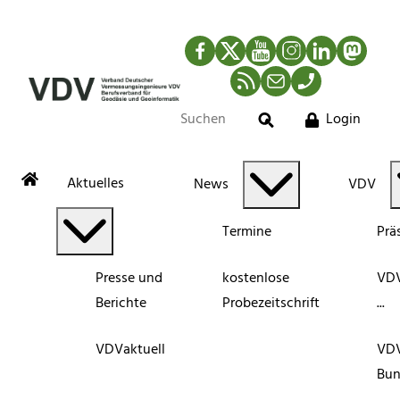
Facebook
Twitter
YouTube
Instagram
LinkedIn
Mastod
RSS-Newsfeed
Mail
Telefon
Login
Suche
Aktuelles
News
VDV
Termine
Prä
Presse und
kostenlose
VDV
Berichte
Probezeitschrift
...
VDVaktuell
VD
Bun