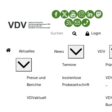
Facebook
Twitter
YouTube
Instagram
LinkedIn
Mastod
RSS-Newsfeed
Mail
Telefon
Login
Suche
Aktuelles
News
VDV
Termine
Prä
Presse und
kostenlose
VDV
Berichte
Probezeitschrift
...
VDVaktuell
VD
Bun