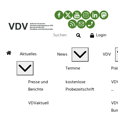
Facebook
Twitter
YouTube
Instagram
LinkedIn
Mastod
RSS-Newsfeed
Mail
Telefon
Login
Suche
Aktuelles
News
VDV
Termine
Prä
Presse und
kostenlose
VDV
Berichte
Probezeitschrift
...
VDVaktuell
VD
Bun