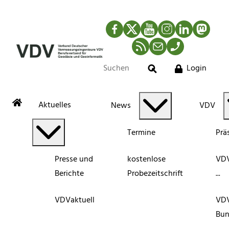
Facebook
Twitter
YouTube
Instagram
LinkedIn
Mastod
RSS-Newsfeed
Mail
Telefon
Login
Suche
Aktuelles
News
VDV
Termine
Prä
Presse und
kostenlose
VDV
Berichte
Probezeitschrift
...
VDVaktuell
VD
Bun