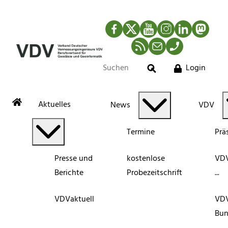
Facebook
Twitter
YouTube
Instagram
LinkedIn
Mastod
RSS-Newsfeed
Mail
Telefon
Login
Suche
Aktuelles
News
VDV
Termine
Prä
Presse und
kostenlose
VDV
Berichte
Probezeitschrift
...
VDVaktuell
VD
Bun