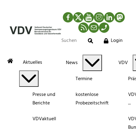
Facebook
Twitter
YouTube
Instagram
LinkedIn
Mastod
RSS-Newsfeed
Mail
Telefon
Login
Suche
Aktuelles
News
VDV
Termine
Prä
Presse und
kostenlose
VDV
Berichte
Probezeitschrift
...
VDVaktuell
VD
Bun