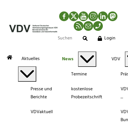
Facebook
Twitter
YouTube
Instagram
LinkedIn
Mastod
RSS-Newsfeed
Mail
Telefon
Login
Suche
Aktuelles
News
VDV
Termine
Prä
Presse und
kostenlose
VDV
Berichte
Probezeitschrift
...
VDVaktuell
VD
Bun