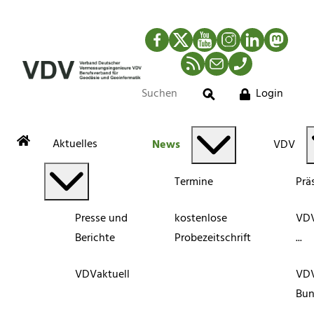
Facebook
Twitter
YouTube
Instagram
LinkedIn
Mastod
RSS-Newsfeed
Mail
Telefon
Login
Suche
Aktuelles
News
VDV
Termine
Prä
Presse und
kostenlose
VDV
Berichte
Probezeitschrift
...
VDVaktuell
VD
Bun