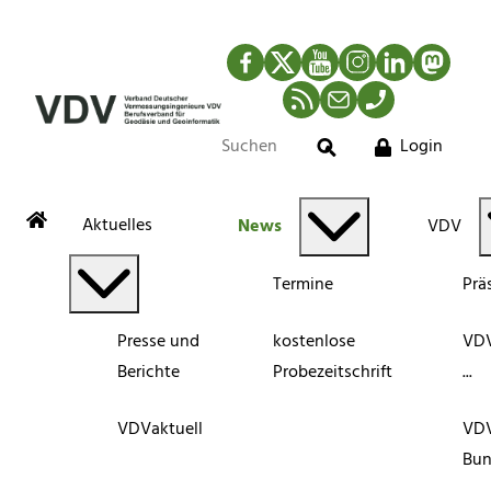
Facebook
Twitter
YouTube
Instagram
LinkedIn
Mastod
RSS-Newsfeed
Mail
Telefon
Login
Suche
Aktuelles
News
VDV
Termine
Prä
Presse und
kostenlose
VDV
Berichte
Probezeitschrift
...
VDVaktuell
VD
Bun