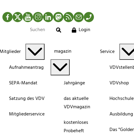
Facebook
Twitter
YouTube
Instagram
LinkedIn
Mastodon
RSS-Newsfeed
Mail
Telefon
Login
Suche
magazin
Mitglieder
Service
Aufnahmeantrag
VDVstellen
SEPA-Mandat
Jahrgänge
VDVshop
Satzung des VDV
das aktuelle
Hochschule
VDVmagazin
Mitgliederservice
Ausbildung
kostenloses
Das "Golde
Probeheft