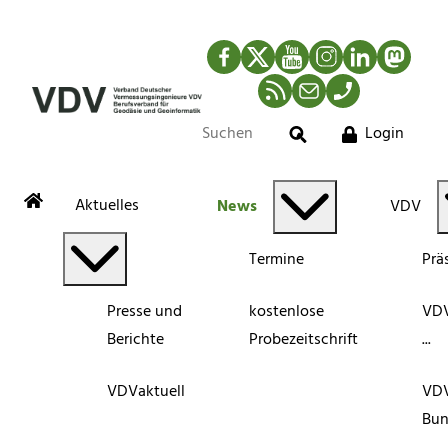
Facebook
Twitter
YouTube
Instagram
LinkedIn
Mastod
RSS-Newsfeed
Mail
Telefon
Login
Suche
Aktuelles
News
VDV
Termine
Prä
Presse und
kostenlose
VDV
Berichte
Probezeitschrift
...
VDVaktuell
VD
Bun