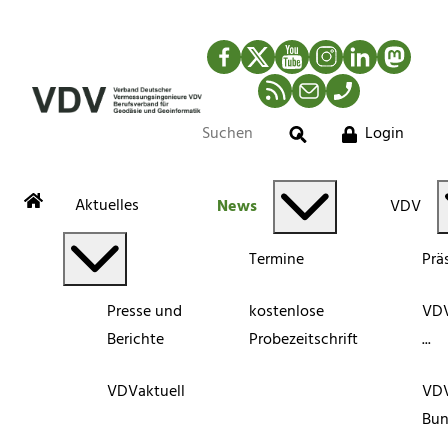
Facebook
Twitter
YouTube
Instagram
LinkedIn
Mastod
RSS-Newsfeed
Mail
Telefon
Login
Suche
Aktuelles
News
VDV
Termine
Prä
Presse und
kostenlose
VDV
Berichte
Probezeitschrift
...
VDVaktuell
VD
Bun