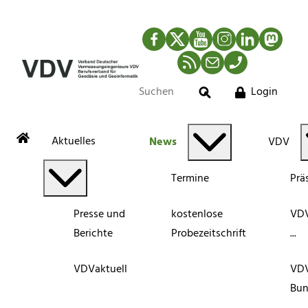
Facebook
Twitter
YouTube
Instagram
LinkedIn
Mastod
RSS-Newsfeed
Mail
Telefon
Login
Suche
Aktuelles
News
VDV
Termine
Prä
Presse und
kostenlose
VDV
Berichte
Probezeitschrift
...
VDVaktuell
VD
Bun