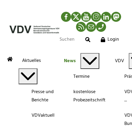
Facebook
Twitter
YouTube
Instagram
LinkedIn
Mastod
RSS-Newsfeed
Mail
Telefon
Login
Suche
Aktuelles
News
VDV
Termine
Prä
Presse und
kostenlose
VDV
Berichte
Probezeitschrift
...
VDVaktuell
VD
Bun