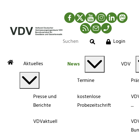
Facebook
Twitter
YouTube
Instagram
LinkedIn
Mastod
RSS-Newsfeed
Mail
Telefon
Login
Suche
Aktuelles
News
VDV
Termine
Prä
Presse und
kostenlose
VDV
Berichte
Probezeitschrift
...
VDVaktuell
VD
Bun