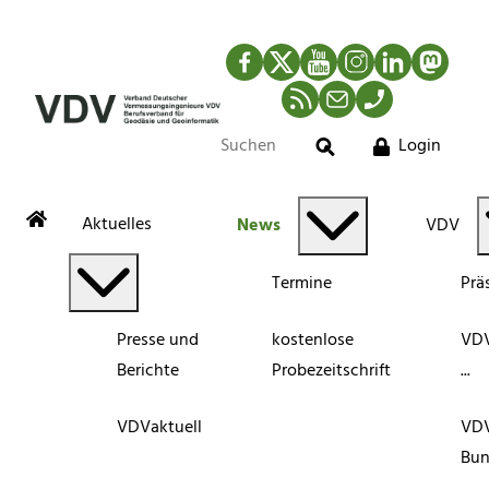
Facebook
Twitter
YouTube
Instagram
LinkedIn
Mastod
RSS-Newsfeed
Mail
Telefon
Login
Suche
Aktuelles
News
VDV
Termine
Prä
Presse und
kostenlose
VDV
Berichte
Probezeitschrift
...
VDVaktuell
VD
Bun