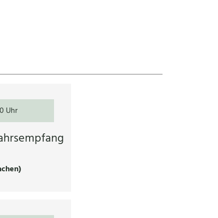
00 Uhr
jahrsempfang
achen)