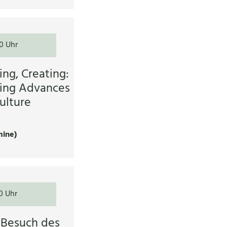
0 Uhr
ng, Creating:
ing Advances
culture
mine)
0 Uhr
 Besuch des