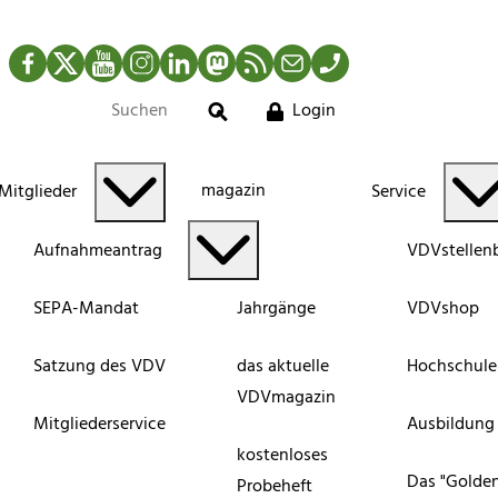
Facebook
Twitter
YouTube
Instagram
LinkedIn
Mastodon
RSS-Newsfeed
Mail
Telefon
Login
Suche
magazin
Mitglieder
Service
Aufnahmeantrag
VDVstellen
SEPA-Mandat
Jahrgänge
VDVshop
Satzung des VDV
das aktuelle
Hochschule
VDVmagazin
Mitgliederservice
Ausbildung
kostenloses
Das "Golde
Probeheft