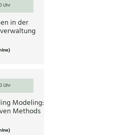
30 Uhr
en in der
zverwaltung
mine)
0 Uhr
ing Modeling:
iven Methods
mine)