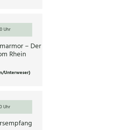
00 Uhr
tmarmor – Der
om Rhein
n/Unterweser)
0 Uhr
hrsempfang