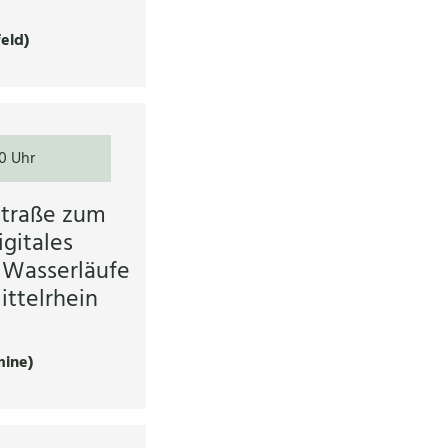
feld)
0 Uhr
straße zum
igitales
 Wasserläufe
ttelrhein
mine)