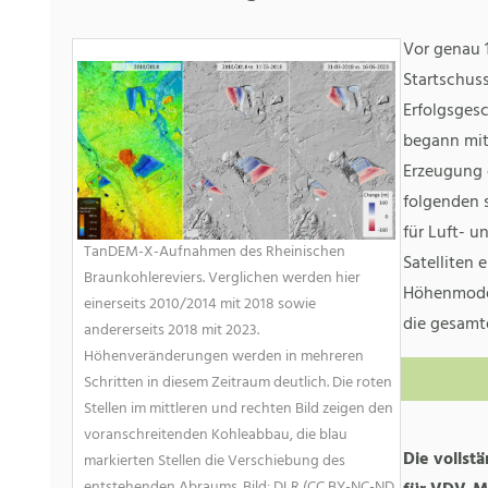
Vor genau 1
Startschus
Erfolgsges
begann mit
Erzeugung 
folgenden 
für Luft- 
TanDEM-X-Aufnahmen des Rheinischen
Satelliten 
Braunkohlereviers. Verglichen werden hier
Höhenmodel
einerseits 2010/2014 mit 2018 sowie
die gesamt
andererseits 2018 mit 2023.
Höhenveränderungen werden in mehreren
Schritten in diesem Zeitraum deutlich. Die roten
Stellen im mittleren und rechten Bild zeigen den
voranschreitenden Kohleabbau, die blau
Die vollstä
markierten Stellen die Verschiebung des
entstehenden Abraums. Bild: DLR (CC BY-NC-ND