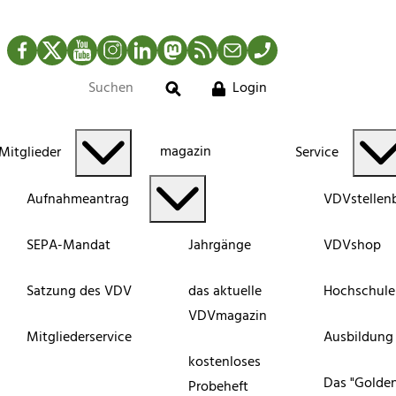
Facebook
Twitter
YouTube
Instagram
LinkedIn
Mastodon
RSS-Newsfeed
Mail
Telefon
Login
Suche
magazin
Mitglieder
Service
Aufnahmeantrag
VDVstellen
SEPA-Mandat
Jahrgänge
VDVshop
Satzung des VDV
das aktuelle
Hochschule
VDVmagazin
Mitgliederservice
Ausbildung
kostenloses
Das "Golde
Probeheft