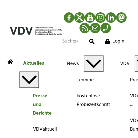
Facebook
Twitter
YouTube
Instagram
LinkedIn
Mastod
RSS-Newsfeed
Mail
Telefon
Login
Suche
Aktuelles
News
VDV
Termine
Prä
Presse
kostenlose
VDV
und
Probezeitschrift
...
Berichte
VD
VDVaktuell
Bun