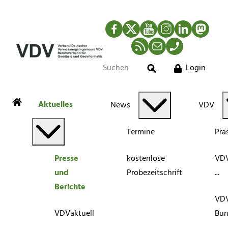
Facebook
Twitter
YouTube
Instagram
LinkedIn
Mastod
RSS-Newsfeed
Mail
Telefon
Login
Suche
Aktuelles
News
VDV
Termine
Prä
Presse
kostenlose
VDV
und
Probezeitschrift
...
Berichte
VD
VDVaktuell
Bun