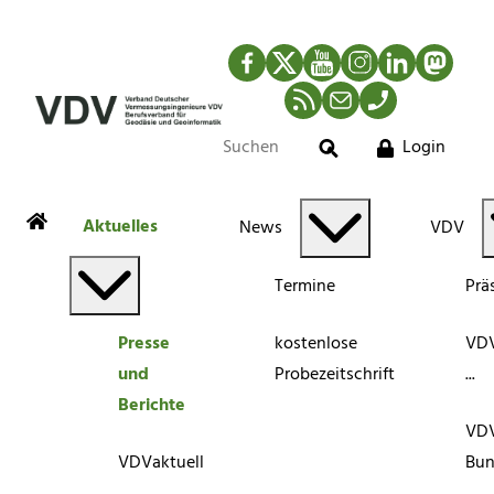
Facebook
Twitter
YouTube
Instagram
LinkedIn
Mastod
RSS-Newsfeed
Mail
Telefon
Login
Suche
Aktuelles
News
VDV
Termine
Prä
Presse
kostenlose
VDV
und
Probezeitschrift
...
Berichte
VD
VDVaktuell
Bun