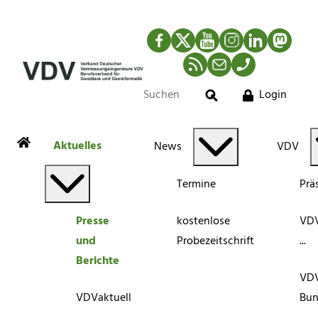
Facebook
Twitter
YouTube
Instagram
LinkedIn
Mastod
RSS-Newsfeed
Mail
Telefon
Login
Suche
Aktuelles
News
VDV
Termine
Prä
Presse
kostenlose
VDV
und
Probezeitschrift
...
Berichte
VD
VDVaktuell
Bun