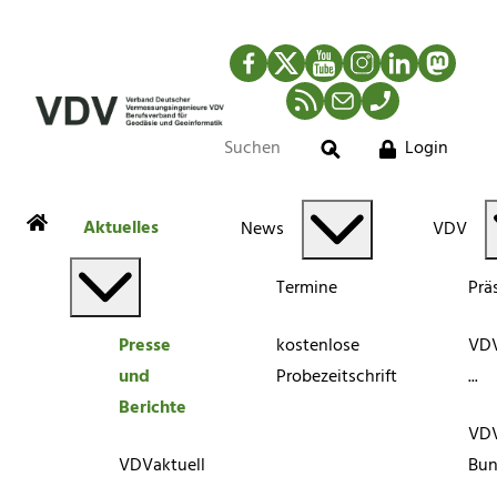
Facebook
Twitter
YouTube
Instagram
LinkedIn
Mastod
RSS-Newsfeed
Mail
Telefon
Login
Suche
Aktuelles
News
VDV
Termine
Prä
Presse
kostenlose
VDV
und
Probezeitschrift
...
Berichte
VD
VDVaktuell
Bun