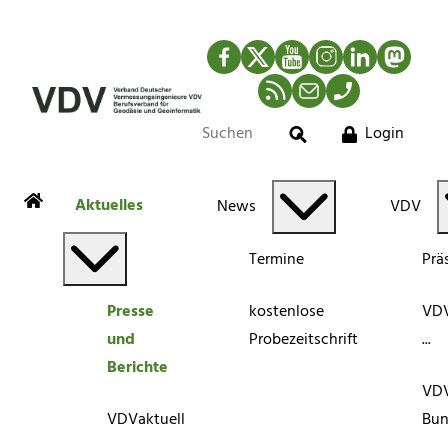
Facebook
Twitter
YouTube
Instagram
LinkedIn
Mastod
RSS-Newsfeed
Mail
Telefon
Login
Suche
Aktuelles
News
VDV
Termine
Prä
Presse
kostenlose
VDV
und
Probezeitschrift
...
Berichte
VD
VDVaktuell
Bun