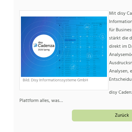
Mit disy Ca
Informatio
für Busines
stärkt die
direkt im D
Analysemög
Ausdrucksmö
Analysen, e
Entscheidu
Bild: Disy Informationssysteme GmbH
disy Cadenz
Plattform alles, was…
Zurück