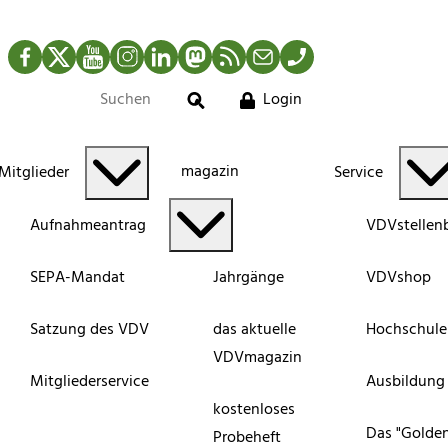
Facebook
Twitter
YouTube
Instagram
LinkedIn
Mastodon
RSS-Newsfeed
Mail
Telefon
Login
Suche
magazin
Mitglieder
Service
Aufnahmeantrag
VDVstellen
SEPA-Mandat
Jahrgänge
VDVshop
Satzung des VDV
das aktuelle
Hochschule
VDVmagazin
Mitgliederservice
Ausbildung
kostenloses
Das "Golde
Probeheft