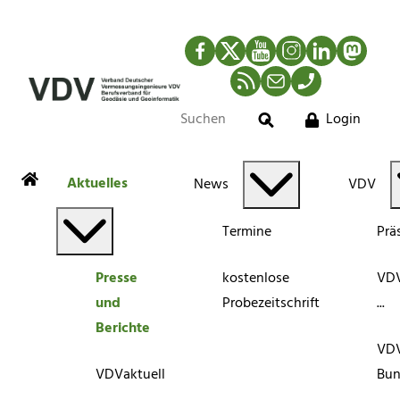
Facebook
Twitter
YouTube
Instagram
LinkedIn
Mastod
RSS-Newsfeed
Mail
Telefon
Login
Suche
Aktuelles
News
VDV
Termine
Prä
Presse
kostenlose
VDV
und
Probezeitschrift
...
Berichte
VD
VDVaktuell
Bun