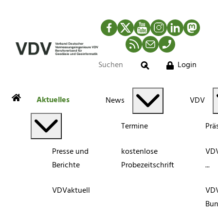
Facebook
Twitter
YouTube
Instagram
LinkedIn
Mastod
RSS-Newsfeed
Mail
Telefon
Login
Suche
Aktuelles
News
VDV
Termine
Prä
Presse und
kostenlose
VDV
Berichte
Probezeitschrift
...
VDVaktuell
VD
Bun