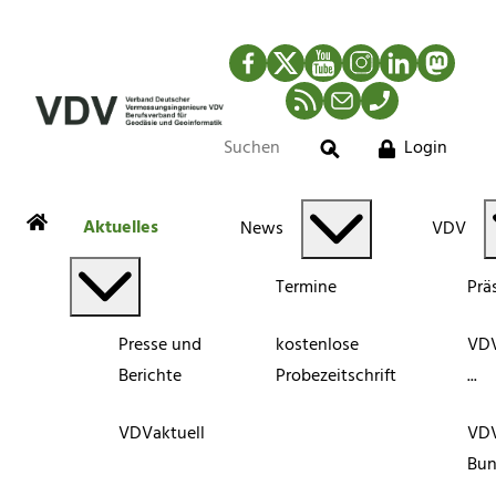
Facebook
Twitter
YouTube
Instagram
LinkedIn
Mastod
RSS-Newsfeed
Mail
Telefon
Login
Suche
Aktuelles
News
VDV
Termine
Prä
Presse und
kostenlose
VDV
Berichte
Probezeitschrift
...
VDVaktuell
VD
Bun