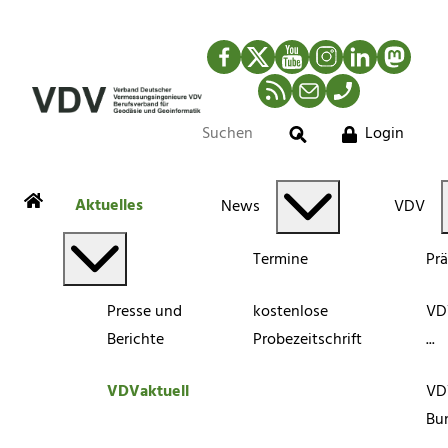
Facebook
Twitter
YouTube
Instagram
LinkedIn
Mastod
RSS-Newsfeed
Mail
Telefon
Login
Suche
Aktuelles
News
VDV
Termine
Pr
Presse und
kostenlose
VDV
Berichte
Probezeitschrift
...
VDVaktuell
VD
Bu