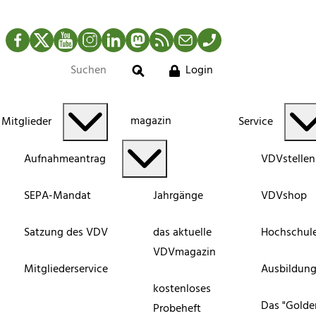
Facebook
Twitter
YouTube
Instagram
LinkedIn
Mastodon
RSS-Newsfeed
Mail
Telefon
Login
Suche
magazin
Mitglieder
Service
Aufnahmeantrag
VDVstellen
SEPA-Mandat
Jahrgänge
VDVshop
Satzung des VDV
das aktuelle
Hochschul
VDVmagazin
Mitgliederservice
Ausbildun
kostenloses
Das "Golde
Probeheft