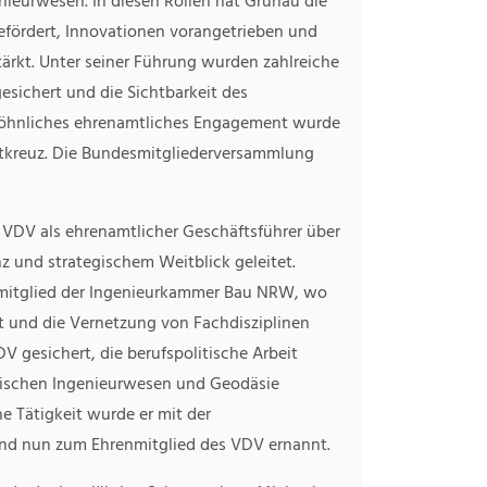
ieurwesen. In diesen Rollen hat Grunau die
ördert, Innovationen vorangetrieben und
tärkt. Unter seiner Führung wurden zahlreiche
esichert und die Sichtbarkeit des
wöhnliches ehrenamtliches Engagement wurde
nstkreuz. Die Bundesmitgliederversammlung
n VDV als ehrenamtlicher Geschäftsführer über
z und strategischem Weitblick geleitet.
dsmitglied der Ingenieurkammer Bau NRW, wo
tt und die Vernetzung von Fachdisziplinen
DV gesichert, die berufspolitische Arbeit
wischen Ingenieurwesen und Geodäsie
he Tätigkeit wurde er mit der
und nun zum Ehrenmitglied des VDV ernannt.