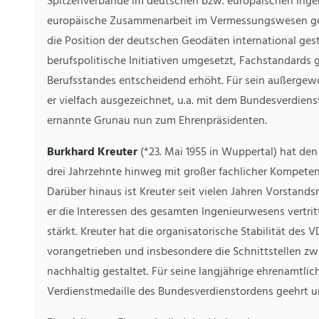
Spitzenverbände im deutschen bzw. europäischen Ingen
europäische Zusammenarbeit im Vermessungswesen gef
die Position der deutschen Geodäten international ges
berufspolitische Initiativen umgesetzt, Fachstandards g
Berufsstandes entscheidend erhöht. Für sein außerge
er vielfach ausgezeichnet, u.a. mit dem Bundesverdie
ernannte Grunau nun zum Ehrenpräsidenten.
Burkhard Kreuter
(*23. Mai 1955 in Wuppertal) hat de
drei Jahrzehnte hinweg mit großer fachlicher Kompeten
Darüber hinaus ist Kreuter seit vielen Jahren Vorstan
er die Interessen des gesamten Ingenieurwesens vertri
stärkt. Kreuter hat die organisatorische Stabilität des V
vorangetrieben und insbesondere die Schnittstellen z
nachhaltig gestaltet. Für seine langjährige ehrenamtlic
Verdienstmedaille des Bundesverdienstordens geehrt 