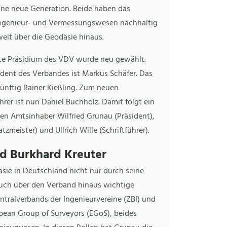
ine neue Generation. Beide haben das
ngenieur- und Vermessungswesen nachhaltig
eit über die Geodäsie hinaus.
e Präsidium des VDV wurde neu gewählt.
ident des Verbandes ist Markus Schäfer. Das
nftig Rainer Kießling. Zum neuen
rer ist nun Daniel Buchholz. Damit folgt ein
gen Amtsinhaber Wilfried Grunau (Präsident),
tzmeister) und Ullrich Wille (Schriftführer).
nd Burkhard Kreuter
äsie in Deutschland nicht nur durch seine
auch über den Verband hinaus wichtige
entralverbands der Ingenieurvereine (ZBI) und
pean Group of Surveyors (EGoS), beides