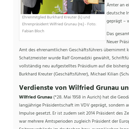
Ämter an e
deutsche I
Ehrenmitglied Burkhard Kreuter (li.) und
geprägt – w
Ehrenpräsident Wilfried Grunau (re.) - Foto:
Fabian Bloch
Das gesamt
Neuer Präs
Amt des ehrenamtlichen Geschäftsführers übernimmt kü
Schatzmeister wurde Ralf Gromadzki gewählt, Schriftfüh
vollständig neu aufgestelltes Präsidium auf die bisheri
Burkhard Kreuter (Geschäftsführer), Michael Kilian (Scha
Verdienste von Wilfried Grunau u
Wilfried Grunau
(*28. Mai 1958 in Aurich) hat die Geod
langjährige Präsidentschaft im VDV geprägt, sondern 
Impulse gesetzt. Er ist zudem seit 2014 Präsident des Z
war mehrere Amtsperioden zugleich Präsident der Euro