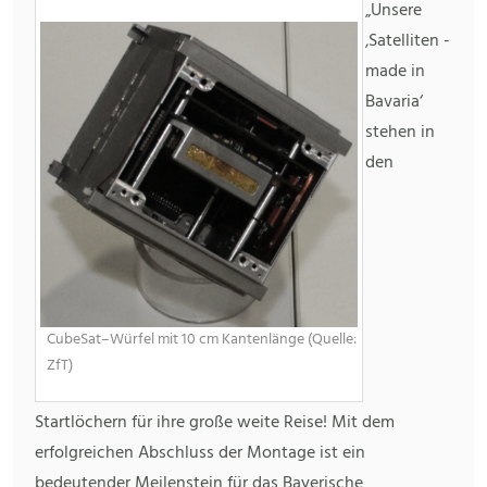
„Unsere
‚Satelliten -
made in
Bavaria‘
stehen in
den
CubeSat–Würfel mit 10 cm Kantenlänge (Quelle:
ZfT)
Startlöchern für ihre große weite Reise! Mit dem
erfolgreichen Abschluss der Montage ist ein
bedeutender Meilenstein für das Bayerische