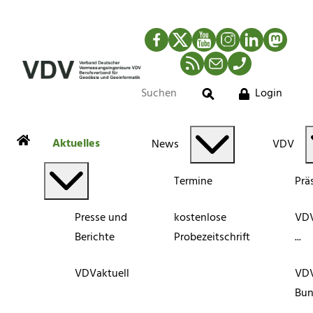
Facebook
Twitter
YouTube
Instagram
LinkedIn
Mastod
RSS-Newsfeed
Mail
Telefon
Login
Suche
Aktuelles
News
VDV
Termine
Prä
Presse und
kostenlose
VDV
Berichte
Probezeitschrift
...
VDVaktuell
VD
Bun