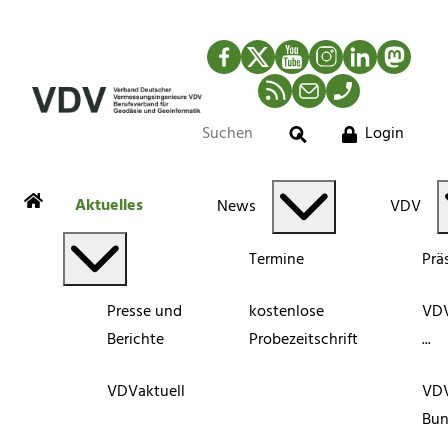
Facebook
Twitter
YouTube
Instagram
LinkedIn
Mastod
RSS-Newsfeed
Mail
Telefon
Login
Suche
Aktuelles
News
VDV
Termine
Prä
Presse und
kostenlose
VDV
Berichte
Probezeitschrift
...
VDVaktuell
VD
Bun