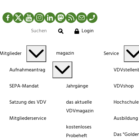
Facebook
Twitter
YouTube
Instagram
LinkedIn
Mastodon
RSS-Newsfeed
Mail
Telefon
Login
Suche
magazin
Mitglieder
Service
Aufnahmeantrag
VDVstellen
SEPA-Mandat
Jahrgänge
VDVshop
Satzung des VDV
das aktuelle
Hochschule
VDVmagazin
Mitgliederservice
Ausbildung
kostenloses
Das "Golde
Probeheft