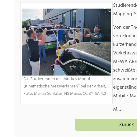
Studierend
Mapping-S
Von der Th
von Florian
kurzerhand
Verkehrswe
MEWA AREN
schweißte 
zusammen: 
Die Studierenden des Moduls Modul
„Kinematische Messverfahren“ bei der Arbeit,
eigenständ
Foto: Martin Schlüter, HS Mainz. CC BY-SA 4.0
Mobile-Map
M…
Zurück