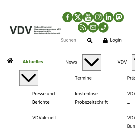
Facebook
Twitter
YouTube
Instagram
LinkedIn
Mastod
RSS-Newsfeed
Mail
Telefon
Login
Suche
Aktuelles
News
VDV
Termine
Prä
Presse und
kostenlose
VDV
Berichte
Probezeitschrift
...
VDVaktuell
VD
Bun