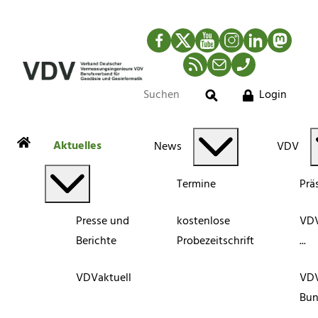
Facebook
Twitter
YouTube
Instagram
LinkedIn
Mastod
RSS-Newsfeed
Mail
Telefon
Login
Suche
Aktuelles
News
VDV
Termine
Prä
Presse und
kostenlose
VDV
Berichte
Probezeitschrift
...
VDVaktuell
VD
Bun