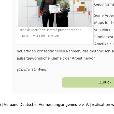
Geoinforma
Seine Arbei
Maps for T
von einer i
Nicolás Martínez Heredia präsentiert den
PAIGH-Preis. Bild: TU Wien.
fundiertest
Amerika au
neuartigen konzeptionellen Rahmen, das methodisch so
außergewöhnliche Klarheit der Arbeit hervor.
(Quelle: TU Wien)
Zurück
 |
Verband Deutscher Vermessungsingenieure e. V.
| realisation
w