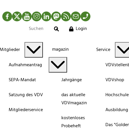
Facebook
Twitter
YouTube
Instagram
LinkedIn
Mastodon
RSS-Newsfeed
Mail
Telefon
Login
Suche
magazin
Mitglieder
Service
Aufnahmeantrag
VDVstellen
SEPA-Mandat
Jahrgänge
VDVshop
Satzung des VDV
das aktuelle
Hochschule
VDVmagazin
Mitgliederservice
Ausbildung
kostenloses
Das "Golde
Probeheft