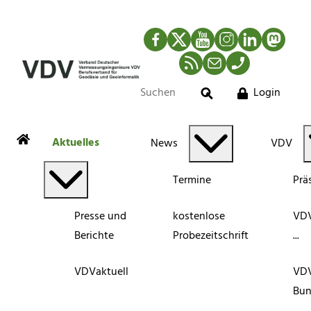
Facebook
Twitter
YouTube
Instagram
LinkedIn
Mastod
RSS-Newsfeed
Mail
Telefon
Login
Suche
Aktuelles
News
VDV
Termine
Prä
Presse und
kostenlose
VDV
Berichte
Probezeitschrift
...
VDVaktuell
VD
Bun