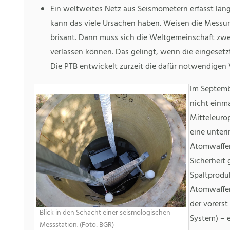
Ein weltweites Netz aus Seismometern erfasst läng
kann das viele Ursachen haben. Weisen die Messung
brisant. Dann muss sich die Weltgemeinschaft zwei
verlassen können. Das gelingt, wenn die eingesetz
Die PTB entwickelt zurzeit die dafür notwendigen 
Im Septemb
nicht einm
Mitteleurop
eine unteri
Atomwaffen
Sicherheit
Spaltproduk
Atomwaffen
der vorerst
Blick in den Schacht einer seismologischen
System) –
Messstation. (Foto: BGR)