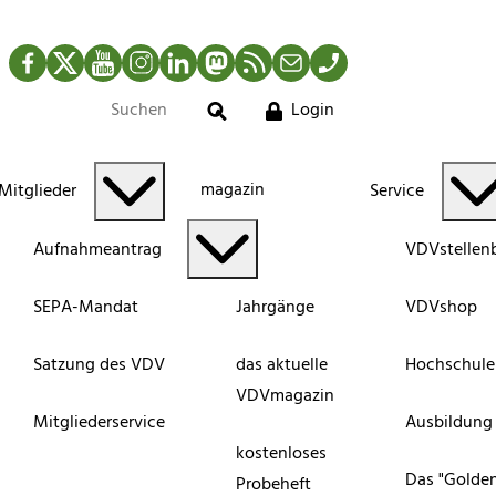
Facebook
Twitter
YouTube
Instagram
LinkedIn
Mastodon
RSS-Newsfeed
Mail
Telefon
Login
Suche
magazin
Mitglieder
Service
Aufnahmeantrag
VDVstellen
SEPA-Mandat
Jahrgänge
VDVshop
Satzung des VDV
das aktuelle
Hochschule
VDVmagazin
Mitgliederservice
Ausbildung
kostenloses
Das "Golde
Probeheft