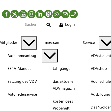
Facebook
Twitter
YouTube
Instagram
LinkedIn
Mastodon
RSS-Newsfeed
Mail
Telefon
Login
Suche
magazin
Mitglieder
Service
Aufnahmeantrag
VDVstellen
SEPA-Mandat
Jahrgänge
VDVshop
Satzung des VDV
das aktuelle
Hochschule
VDVmagazin
Mitgliederservice
Ausbildung
kostenloses
Das "Golde
Probeheft