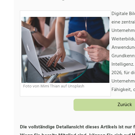
Digitale B
eine zentra
Unternehme
Weiterbildu
Anwendung
Grundkennt
Intelligenz
2026, für 
Unternehme
Foto von Mimi Thian auf Unsplash
Fähigkeit, 
Zurück
Die vollständige Detailansicht dieses Artikels ist nur