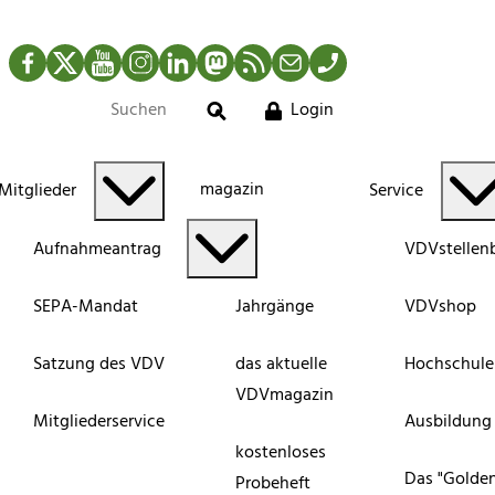
Facebook
Twitter
YouTube
Instagram
LinkedIn
Mastodon
RSS-Newsfeed
Mail
Telefon
Login
Suche
magazin
Mitglieder
Service
Aufnahmeantrag
VDVstellen
SEPA-Mandat
Jahrgänge
VDVshop
Satzung des VDV
das aktuelle
Hochschule
VDVmagazin
Mitgliederservice
Ausbildung
kostenloses
Das "Golde
Probeheft