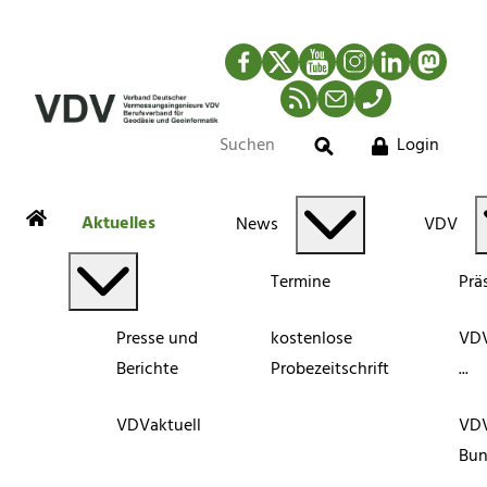
Facebook
Twitter
YouTube
Instagram
LinkedIn
Mastod
RSS-Newsfeed
Mail
Telefon
Login
Suche
Aktuelles
News
VDV
Termine
Prä
Presse und
kostenlose
VDV
Berichte
Probezeitschrift
...
VDVaktuell
VD
Bun