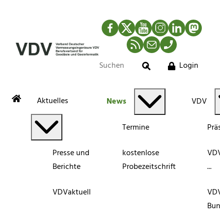
Facebook
Twitter
YouTube
Instagram
LinkedIn
Mastod
RSS-Newsfeed
Mail
Telefon
Login
Suche
Aktuelles
News
VDV
Termine
Prä
Presse und
kostenlose
VDV
Berichte
Probezeitschrift
...
VDVaktuell
VD
Bun