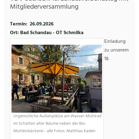
Mitgliederversammlung
Termin:
26.09.2026
Ort: Bad Schandau - OT Schmilka
Einladung
zu unserem
18.
Urgemütliche Außenplätze am Wasser-Mühlrad
im Schatten alter Bäume neben der Bio-
Mühlenbäckerei - alle Fotos: Matthias Kaden