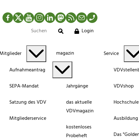
Facebook
Twitter
YouTube
Instagram
LinkedIn
Mastodon
RSS-Newsfeed
Mail
Telefon
Login
Suche
magazin
Mitglieder
Service
Aufnahmeantrag
VDVstellen
SEPA-Mandat
Jahrgänge
VDVshop
Satzung des VDV
das aktuelle
Hochschule
VDVmagazin
Mitgliederservice
Ausbildung
kostenloses
Das "Golde
Probeheft