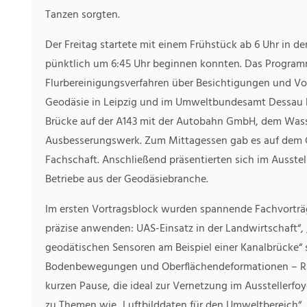
Tanzen sorgten.
Der Freitag startete mit einem Frühstück ab 6 Uhr in d
pünktlich um 6:45 Uhr beginnen konnten. Das Program
Flurbereinigungsverfahren über Besichtigungen und Vo
Geodäsie in Leipzig und im Umweltbundesamt Dessau bi
Brücke auf der A143 mit der Autobahn GmbH, dem Was
Ausbesserungswerk. Zum Mittagessen gab es auf dem C
Fachschaft. Anschließend präsentierten sich im Ausst
Betriebe aus der Geodäsiebranche.
Im ersten Vortragsblock wurden spannende Fachvorträg
präzise anwenden: UAS-Einsatz in der Landwirtschaft“
geodätischen Sensoren am Beispiel einer Kanalbrücke“ 
Bodenbewegungen und Oberflächendeformationen – Rada
kurzen Pause, die ideal zur Vernetzung im Ausstellerfo
zu Themen wie „Luftbilddaten für den Umweltbereich“