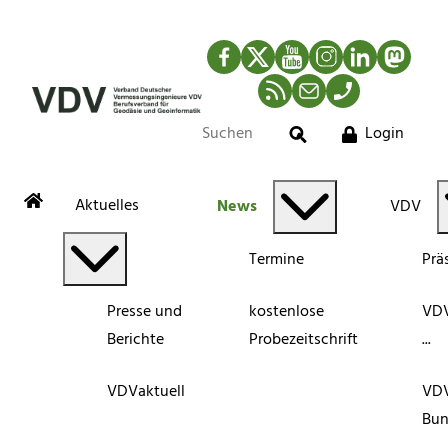
Facebook
Twitter
YouTube
Instagram
LinkedIn
Mastod
RSS-Newsfeed
Mail
Telefon
Login
Suche
Aktuelles
News
VDV
Termine
Prä
Presse und
kostenlose
VDV
Berichte
Probezeitschrift
...
VDVaktuell
VD
Bun