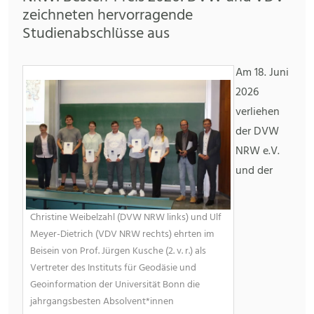
zeichneten hervorragende
Studienabschlüsse aus
Am 18. Juni
2026
verliehen
der DVW
NRW e.V.
und der
Christine Weibelzahl (DVW NRW links) und Ulf
Meyer-Dietrich (VDV NRW rechts) ehrten im
Beisein von Prof. Jürgen Kusche (2. v. r.) als
Vertreter des Instituts für Geodäsie und
Geoinformation der Universität Bonn die
jahrgangsbesten Absolvent*innen