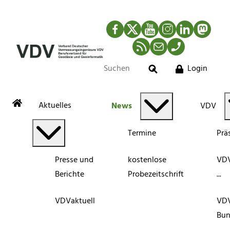
Facebook
Twitter
YouTube
Instagram
LinkedIn
Mastod
RSS-Newsfeed
Mail
Telefon
Login
Suche
Aktuelles
News
VDV
Termine
Prä
Presse und
kostenlose
VDV
Berichte
Probezeitschrift
...
VDVaktuell
VD
Bun