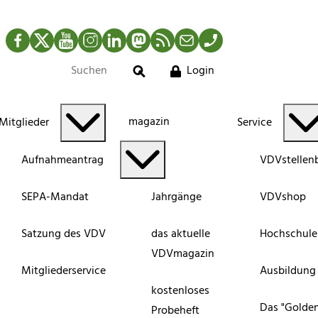
Facebook
Twitter
YouTube
Instagram
LinkedIn
Mastodon
RSS-Newsfeed
Mail
Telefon
Login
Suche
magazin
Mitglieder
Service
Aufnahmeantrag
VDVstellen
SEPA-Mandat
Jahrgänge
VDVshop
Satzung des VDV
das aktuelle
Hochschule
VDVmagazin
Mitgliederservice
Ausbildung
kostenloses
Das "Golde
Probeheft