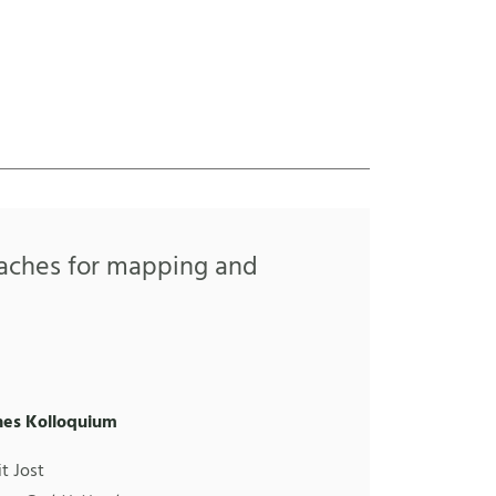
roaches for mapping and
hes Kolloquium
it Jost