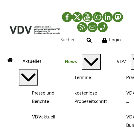
Facebook
Twitter
YouTube
Instagram
LinkedIn
Mastod
RSS-Newsfeed
Mail
Telefon
Login
Suche
Aktuelles
News
VDV
Termine
Prä
Presse und
kostenlose
VDV
Berichte
Probezeitschrift
...
VDVaktuell
VD
Bun