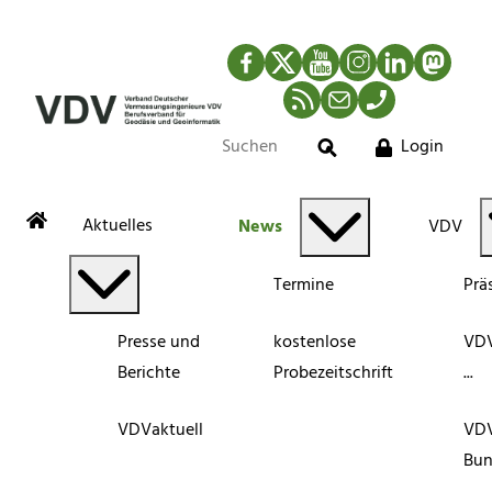
Facebook
Twitter
YouTube
Instagram
LinkedIn
Mastod
RSS-Newsfeed
Mail
Telefon
Login
Suche
Aktuelles
News
VDV
Termine
Prä
Presse und
kostenlose
VDV
Berichte
Probezeitschrift
...
VDVaktuell
VD
Bun